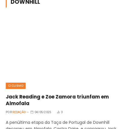
DOWNHILL
CICLISMO
Jack Reading e Zoe Zamora triunfam em
Almofala
POR
REDAÇÃO
04/05/2025
3
A penúltima etapa da Taça de Portugal de Downhill
decorreu em Almofala, Castro Daire, e consagrou Jack