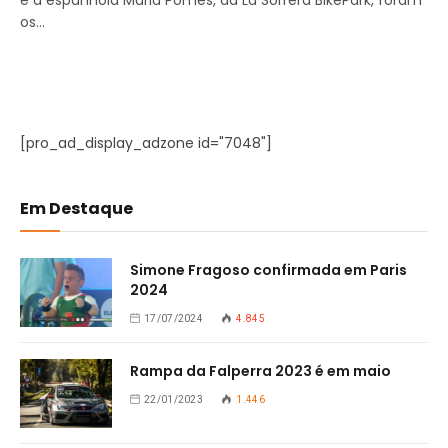
e a espanhola Maria Pomes, da La Sorrera BikePark, foram
os…
[pro_ad_display_adzone id="7048"]
Em Destaque
Simone Fragoso confirmada em Paris
2024
17/07/2024
4.845
Rampa da Falperra 2023 é em maio
22/01/2023
1.446