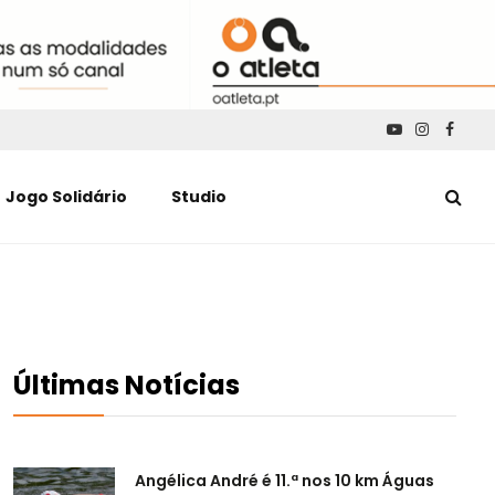
YouTube
Instagra
Faceb
Jogo Solidário
Studio
Últimas Notícias
Angélica André é 11.ª nos 10 km Águas