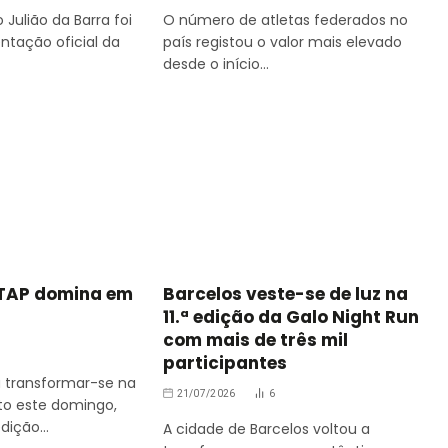
 Julião da Barra foi
O número de atletas federados no
ntação oficial da
país registou o valor mais elevado
desde o início…
 TAP domina em
Barcelos veste-se de luz na
11.ª edição da Galo Night Run
com mais de três mil
participantes
 transformar-se na
21/07/2026
6
to este domingo,
edição…
A cidade de Barcelos voltou a