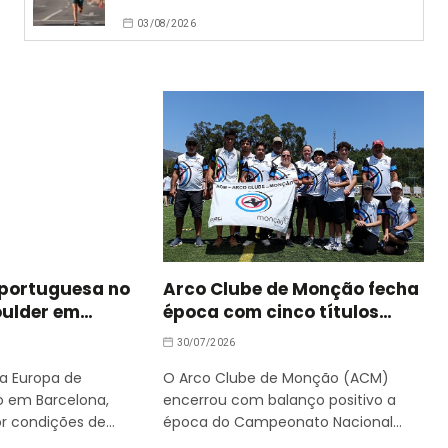
03/08/2026
 portuguesa no
Arco Clube de Monção fecha
oulder em
época com cinco títulos
nacionais
30/07/2026
 Europa de
O Arco Clube de Monção (ACM)
o em Barcelona,
encerrou com balanço positivo a
r condições de
época do Campeonato Nacional…