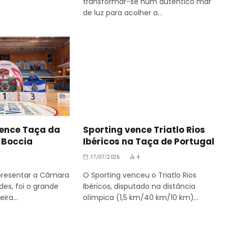
transformar-se num autêntico mar
de luz para acolher a…
vence Taça da
Sporting vence Triatlo Rios
e Boccia
Ibéricos na Taça de Portugal
17/07/2026
4
epresentar a Câmara
O Sporting venceu o Triatlo Rios
des, foi o grande
Ibéricos, disputado na distância
eira…
olímpica (1,5 km/40 km/10 km)…