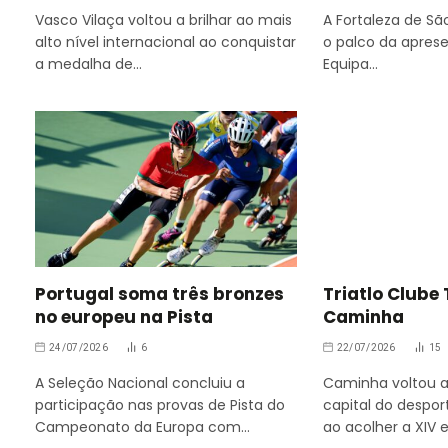
Vasco Vilaça voltou a brilhar ao mais
A Fortaleza de São
alto nível internacional ao conquistar
o palco da aprese
a medalha de…
Equipa…
Portugal soma três bronzes
Triatlo Clube
no europeu na Pista
Caminha
24/07/2026
6
22/07/2026
15
A Seleção Nacional concluiu a
Caminha voltou a
participação nas provas de Pista do
capital do despor
Campeonato da Europa com…
ao acolher a XIV 