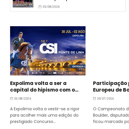
05/08/2026
Expolima volta a ser a
Participação
capital do hipismo com o
Europeu de B
Concurso de Saltos
Barcelona
02/08/2026
30/07/2026
Internacional de Ponte de
A Expolima volta a vestir-se a rigor
O Campeonato da
Lima
para acolher mais uma edição do
Boulder, disputad
prestigiado Concurso…
ficou marcado po
extrema…