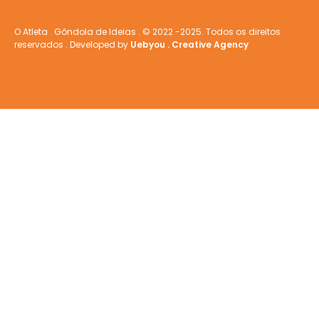
O Atleta . Gôndola de Ideias . © 2022 -2025. Todos os direitos
reservados . Developed by
Uebyou . Creative Agency