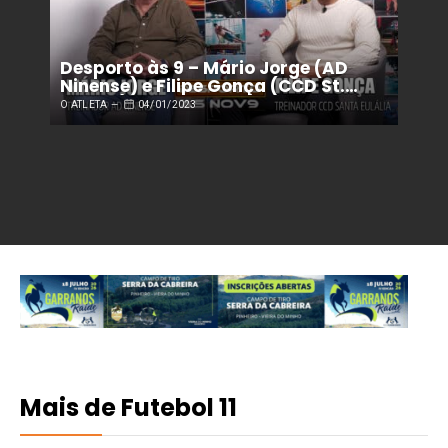
Desporto às 9 – Mário Jorge (AD
Ninense) e Filipe Gonça (CCD St.
Eulália) analisam temporada e as
O ATLETA
04/01/2023
semelhanças não são só em campo
Mais de Futebol 11