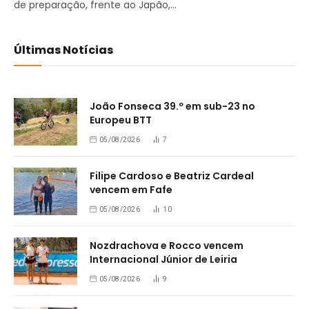
de preparação, frente ao Japão,…
Últimas Notícias
João Fonseca 39.º em sub-23 no
Europeu BTT
05/08/2026
7
Filipe Cardoso e Beatriz Cardeal
vencem em Fafe
05/08/2026
10
Nozdrachova e Rocco vencem
Internacional Júnior de Leiria
05/08/2026
9