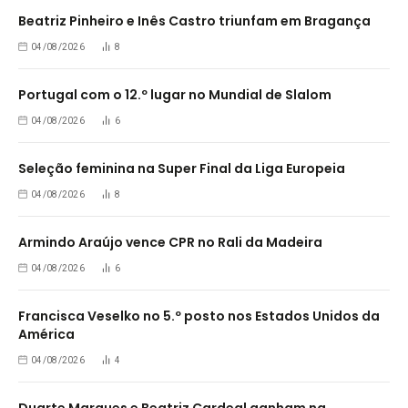
Beatriz Pinheiro e Inês Castro triunfam em Bragança
04/08/2026
8
Portugal com o 12.º lugar no Mundial de Slalom
04/08/2026
6
Seleção feminina na Super Final da Liga Europeia
04/08/2026
8
Armindo Araújo vence CPR no Rali da Madeira
04/08/2026
6
Francisca Veselko no 5.º posto nos Estados Unidos da
América
04/08/2026
4
Duarte Marques e Beatriz Cardeal ganham na