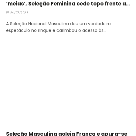
‘meias’, Seleção Feminina cede topo frente a
Espanha
24/07/2026
A Seleção Nacional Masculina deu um verdadeiro
espetáculo no rinque e carimbou o acesso às…
Seleção Masculina goleia França e apura-se