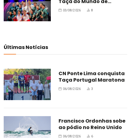
Taça do Mundo de
Oradea
03/08/2026
8
Últimas Notícias
CN Ponte Lima conquista
Taça Portugal Maratona
06/08/2026
3
Francisco Ordonhas sobe
ao pódio no Reino Unido
06/08/2026
6