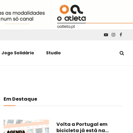
YouTube
Instagra
Faceb
Jogo Solidário
Studio
Em Destaque
Volta a Portugal em
bicicleta já está na