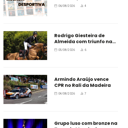
estrada
06/08/2026
4
Rodrigo Giesteira de
Almeida com triunfo na
Bélgica
05/08/2026
6
Armindo Araújo vence
CPR no Rali da Madeira
04/08/2026
7
Grupo luso com bronze na