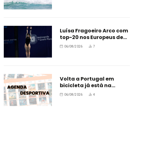
Luísa Fragoeiro Arco com
top-20 nos Europeus de
Paris
06/08/2026
7
Volta a Portugal em
bicicleta já está na
estrada
06/08/2026
4