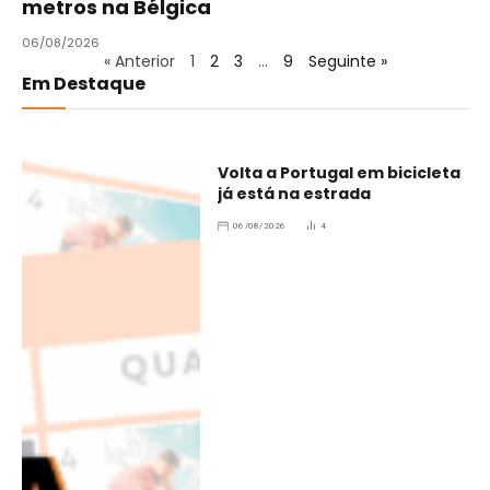
metros na Bélgica
06/08/2026
« Anterior
1
2
3
…
9
Seguinte »
Em Destaque
Volta a Portugal em bicicleta
já está na estrada
06/08/2026
4