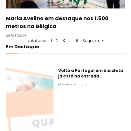
Maria Avelino em destaque nos 1.500
metros na Bélgica
06/08/2026
« Anterior
1
2
3
…
9
Seguinte »
Em Destaque
Volta a Portugal em bicicleta
já está na estrada
06/08/2026
4