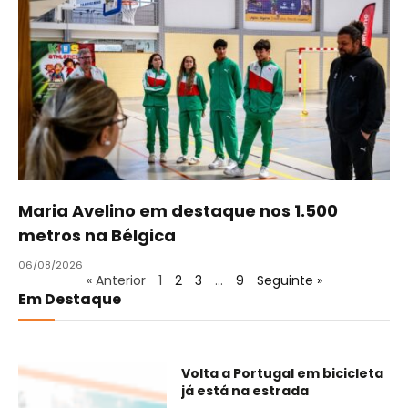
Maria Avelino em destaque nos 1.500
metros na Bélgica
06/08/2026
« Anterior
1
2
3
…
9
Seguinte »
Em Destaque
Volta a Portugal em bicicleta
já está na estrada