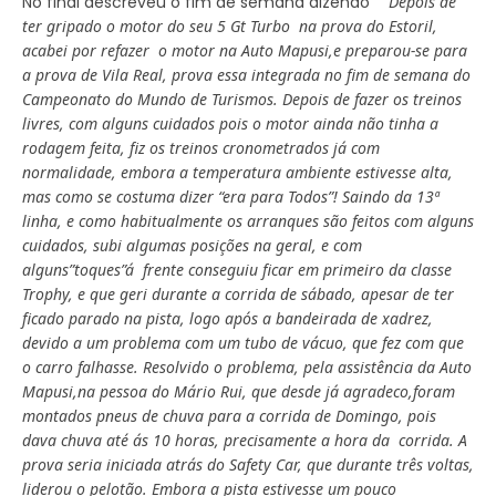
No final descreveu o fim de semana dizendo
“ Depois de
ter gripado o motor do seu 5 Gt Turbo na prova do Estoril,
acabei por refazer o motor na Auto Mapusi,e preparou-se para
a prova de Vila Real, prova essa integrada no fim de semana do
Campeonato do Mundo de Turismos. Depois de fazer os treinos
livres, com alguns cuidados pois o motor ainda não tinha a
rodagem feita, fiz os treinos cronometrados já com
normalidade, embora a temperatura ambiente estivesse alta,
mas como se costuma dizer “era para Todos”! Saindo da 13ª
linha, e como habitualmente os arranques são feitos com alguns
cuidados, subi algumas posições na geral, e com
alguns”toques”á frente conseguiu ficar em primeiro da classe
Trophy, e que geri durante a corrida de sábado, apesar de ter
ficado parado na pista, logo após a bandeirada de xadrez,
devido a um problema com um tubo de vácuo, que fez com que
o carro falhasse. Resolvido o problema, pela assistência da Auto
Mapusi,na pessoa do Mário Rui, que desde já agradeco,foram
montados pneus de chuva para a corrida de Domingo, pois
dava chuva até ás 10 horas, precisamente a hora da corrida. A
prova seria iniciada atrás do Safety Car, que durante três voltas,
liderou o pelotão. Embora a pista estivesse um pouco