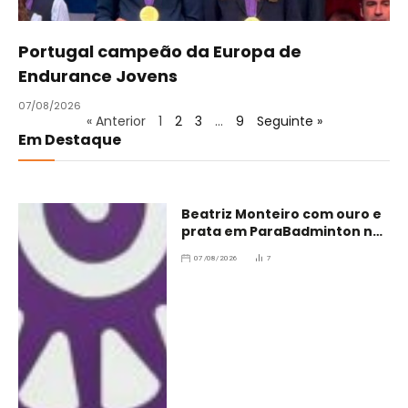
Portugal campeão da Europa de
Endurance Jovens
07/08/2026
« Anterior
1
2
3
…
9
Seguinte »
Em Destaque
Beatriz Monteiro com ouro e
prata em ParaBadminton no
Brasil
07/08/2026
7