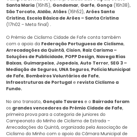
Santa Maria
(16h15),
Gondomar
,
Garfe
,
Gonça
(16h38),
São Torcato
,
Aldão
,
Atães
(16h52),
Arões Santa
Cristina
,
Escola Básica de Arões – Santa Cristina
(17h02 – Meta final) .
O Prémio de Ciclismo Cidade de Fafe conta também
com o apoio da
Federação Portuguesa de Ciclismo
,
Arrecadações da Quintã
,
Cision
,
Raiz Carisma –
Soluções de Publicidade
,
POPP Design
,
Navega Rías
Baixas
,
Guimarpeixe
,
Jopedois
,
Auto
Terror
,
SEG 3 –
Mediação de Seguros
,
UNA Seguros
,
Polícia Municipal
de Fafe
,
Bombeiros Voluntários de Fafe
,
Infraestruturas de Portugal
e
revista Ciclismo a
Fundo.
No ano transato,
Gonçalo Tavares
e o
Bairrada
foram
os
grandes vencedores do Prémio Cidade de Fafe
,
primeira prova para a categoria de juniores do
Campeonato do Minho de Ciclismo de Estrada –
Arrecadações da Quintã, organizada pela Associação de
Ciclismo do Minho com o apoio da Câmara Municipal de