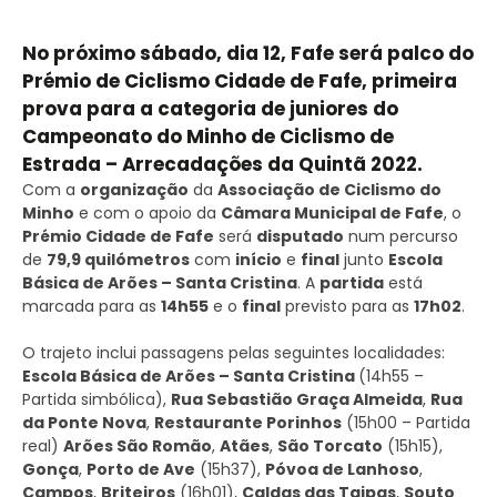
No próximo sábado, dia 12, Fafe será palco do
Prémio de Ciclismo Cidade de Fafe, primeira
prova para a categoria de juniores do
Campeonato do Minho de Ciclismo de
Estrada – Arrecadações da Quintã 2022.
Com a
organização
da
Associação de Ciclismo do
Minho
e com o apoio da
Câmara Municipal de Fafe
, o
Prémio Cidade de Fafe
será
disputado
num percurso
de
79,9 quilómetros
com
início
e
final
junto
Escola
Básica de Arões – Santa Cristina
. A
partida
está
marcada para as
14h55
e o
final
previsto para as
17h02
.
O trajeto inclui passagens pelas seguintes localidades:
Escola Básica de Arões – Santa Cristina
(14h55 –
Partida simbólica),
Rua Sebastião Graça Almeida
,
Rua
da Ponte Nova
,
Restaurante Porinhos
(15h00 – Partida
real)
Arões São Romão
,
Atães
,
São Torcato
(15h15),
Gonça
,
Porto de Ave
(15h37),
Póvoa de Lanhoso
,
Campos
,
Briteiros
(16h01),
Caldas das Taipas
,
Souto