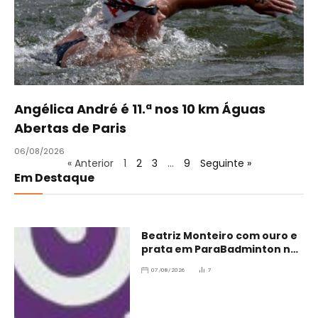
Angélica André é 11.ª nos 10 km Águas
Abertas de Paris
06/08/2026
« Anterior
1
2
3
…
9
Seguinte »
Em Destaque
Beatriz Monteiro com ouro e
prata em ParaBadminton no
Brasil
07/08/2026
7