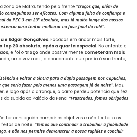
 a zona de Mafra, tendo pela frente
“troços que, além de
ão conseguimos ser eficazes. Com alguma falta de confiança e
nal da PEC 3 em 23° absoluto, mas já muito longe dos nossos
stência para tentar melhorar na fase final do rali!”
.
ira e Edgar Gonçalves
. Focados em andar mais forte,
top 20 absoluto, após a quarta especial
. No entanto e
idos
, e foi o
troço
onde possivelmente
cometeram mais
do, uma vez mais, o concorrente que partia à sua frente,
stência e voltar a Sintra para a dupla passagem nos Capuchos,
de que seria fazer pelo menos uma passagem já de noite”
. Mas,
r, e logo após o arranque, o carro perdeu potência que fez
s da subida ao Palácio da Pena.
“Frustrados, fomos obrigados
ão ter conseguido cumprir os objetivos e não ter feito os
feitos de noite.
“Temos que continuar a trabalhar a fiabilidade
ça, e não nos permite demonstrar a nossa rapidez e concluir