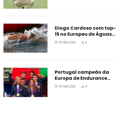
Diogo Cardoso com top-
15 no Europeu de Águas
Abertas
07/08/2026
4
Portugal campeão da
Europa de Endurance
Jovens
07/08/2026
9