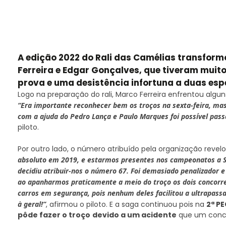
A edição 2022 do Rali das Camélias transfor
Ferreira e Edgar Gonçalves, que tiveram muit
prova e uma desistência infortuna a duas espe
Logo na preparação do rali, Marco Ferreira enfrentou al
“Era importante reconhecer bem os troços na sexta-feira, ma
com a ajuda do Pedro Lança e Paulo Marques foi possível pass
piloto.
Por outro lado, o número atribuído pela organização revel
absoluto em 2019, e estarmos presentes nos campeonatos a Su
decidiu atribuir-nos o número 67. Foi demasiado penalizador 
ao apanharmos praticamente a meio do troço os dois concorr
carros em segurança, pois nenhum deles facilitou a ultrapas
à geral!”
, afirmou o piloto. E a saga continuou pois na
2ª P
pôde fazer o troço
devido a um acidente
que um concor