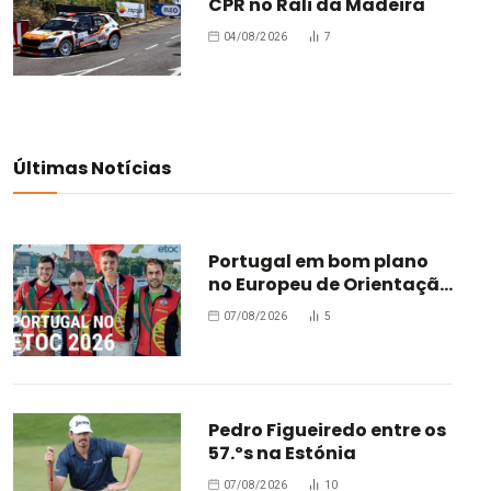
CPR no Rali da Madeira
04/08/2026
7
Últimas Notícias
Portugal em bom plano
no Europeu de Orientação
Trail
07/08/2026
5
Pedro Figueiredo entre os
57.ºs na Estónia
07/08/2026
10