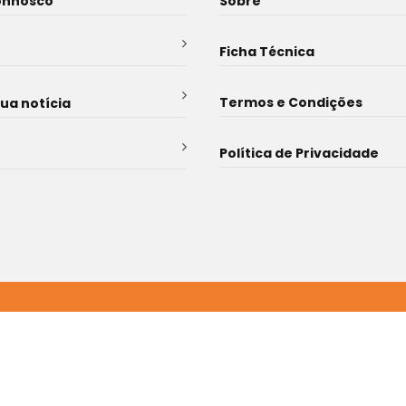
onnosco
Sobre
Ficha Técnica
Termos e Condições
sua notícia
Política de Privacidade
rvados . Developed by
Uebyou . Creative Agency