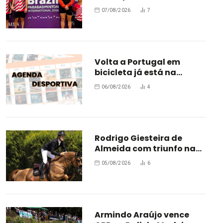
ParaBadminton no Brasil
07/08/2026
7
Volta a Portugal em
bicicleta já está na
estrada
06/08/2026
4
Rodrigo Giesteira de
Almeida com triunfo na
Bélgica
05/08/2026
6
Armindo Araújo vence