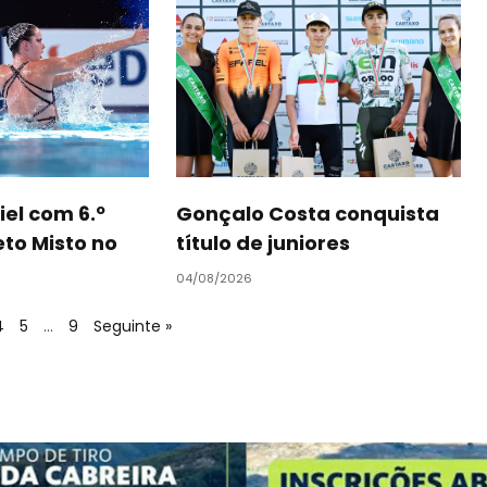
iel com 6.º
Gonçalo Costa conquista
to Misto no
título de juniores
04/08/2026
4
5
…
9
Seguinte »