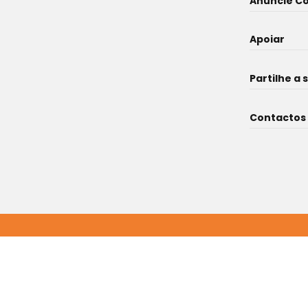
Anuncie C
Apoiar
Partilhe a 
Contactos
O Atleta . Gôndola de Ideias . © 2022 -2025. Todos os direitos rese