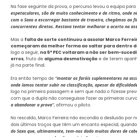
Na fase seguinte da prova, o percurso levou a equipa para
espetaculares, são de muito conhecimento e de ritmo, onde n
com o Saxo a escorregar bastante de traseira, chegámos ao fi
concorrentes diretos. Restava tentar melhorar o acerto na assi
Mas a
falta de sorte continuou a assolar Marco Ferre
começaram da melhor forma ao saltar para dentro do 
logo a seguir,
na 5ª PEC voltaram a não ser bem-suced
erros
, fruto de
alguma desmotivação
e de terem apanha
já na parte final.
Era então tempo de
“montar os faróis suplementares na assi
onde íamos tentar subir na classificação, apesar da dificulda
logo na primeira passagem e sem que nada o fizesse preve
com que a dupla não conseguisse fazer as primeiras curva
a abandonar a prova”
, afirmou o piloto.
No rescaldo, Marco Ferreira não escondia a desilusão por n
dois últimos troços que têm um encanto especial, quando 
do Saxo que, ultimamente, tem-nos dado muitas dores de cabe