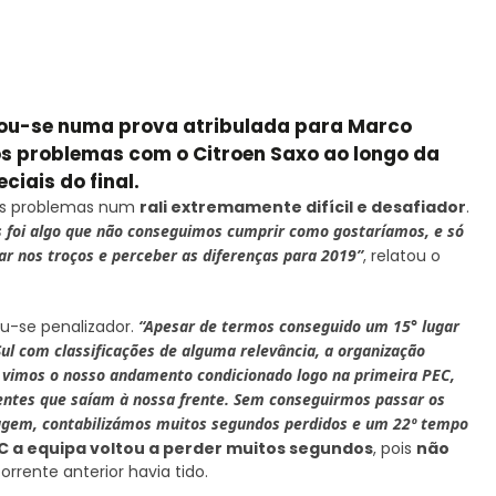
mou-se numa prova atribulada para Marco
os problemas com o Citroen Saxo ao longo da
ciais do final.
guns problemas num
rali extremamente difícil e desafiador
.
s foi algo que não conseguimos cumprir como gostaríamos, e só
ar nos troços e perceber as diferenças para 2019”
, relatou o
ou-se penalizador.
“Apesar de termos conseguido um 15° lugar
l com classificações de alguma relevância, a organização
e vimos o nosso andamento condicionado logo na primeira PEC,
entes que saíam à nossa frente. Sem conseguirmos passar os
sagem, contabilizámos muitos segundos perdidos e um 22º tempo
EC a equipa voltou a perder muitos segundos
, pois
não
rente anterior havia tido.