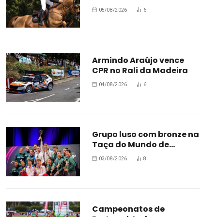
Bélgica
05/08/2026
6
Armindo Araújo vence
CPR no Rali da Madeira
04/08/2026
6
Grupo luso com bronze na
Taça do Mundo de
Oradea
03/08/2026
8
Campeonatos de