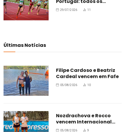
Portugal: todos os
campeões
29/07/2026
11
Últimas Notícias
Filipe Cardoso e Beatriz
Cardeal vencem em Fafe
05/08/2026
10
Nozdrachova e Rocco
vencem Internacional
Júnior de Leiria
05/08/2026
9