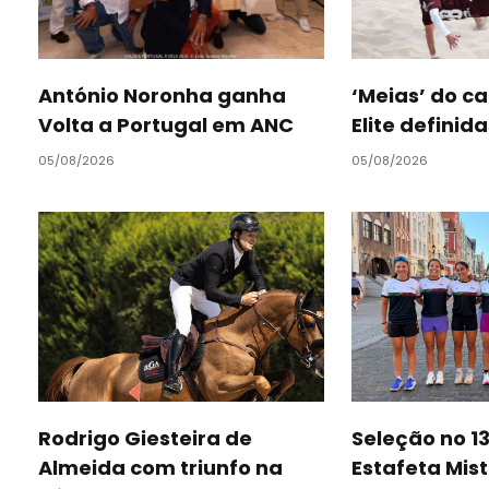
António Noronha ganha
‘Meias’ do 
Volta a Portugal em ANC
Elite definid
05/08/2026
05/08/2026
Rodrigo Giesteira de
Seleção no 13
Almeida com triunfo na
Estafeta Mis