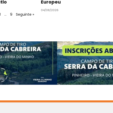
atlo
Europeu
04/08/2026
3
…
9
Seguinte »