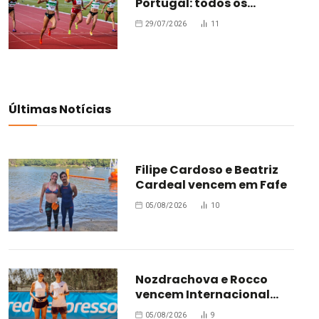
Portugal: todos os
campeões
29/07/2026
11
Últimas Notícias
Filipe Cardoso e Beatriz
Cardeal vencem em Fafe
05/08/2026
10
Nozdrachova e Rocco
vencem Internacional
Júnior de Leiria
05/08/2026
9