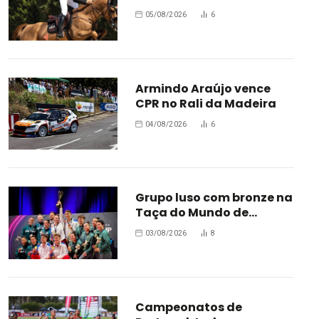
Bélgica
05/08/2026
6
Armindo Araújo vence
CPR no Rali da Madeira
04/08/2026
6
Grupo luso com bronze na
Taça do Mundo de
Oradea
03/08/2026
8
Campeonatos de