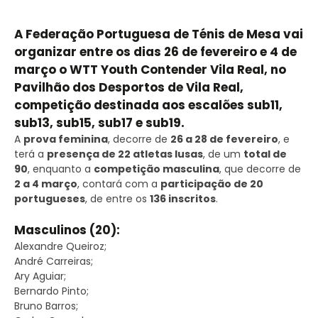
A Federação Portuguesa de Ténis de Mesa vai
organizar entre os dias 26 de fevereiro e 4 de
março o WTT Youth Contender Vila Real, no
Pavilhão dos Desportos de Vila Real,
competição destinada aos escalões sub11,
sub13, sub15, sub17 e sub19.
A
prova feminina
, decorre de
26 a 28 de fevereiro
, e
terá a
presença de 22 atletas lusas
, de um
total de
90
, enquanto a
competição masculina
, que decorre de
2 a 4 março
, contará com a
participação de 20
portugueses
, de entre os
136 inscritos
.
Masculinos (20):
Alexandre Queiroz;
André Carreiras;
Ary Aguiar;
Bernardo Pinto;
Bruno Barros;