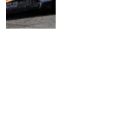
Últimas Notícias
Pedro Figueiredo entre os
57.ºs na Estónia
07/08/2026
8