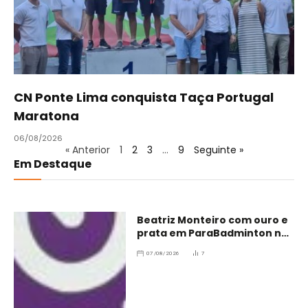
CN Ponte Lima conquista Taça Portugal
Maratona
06/08/2026
« Anterior
1
2
3
…
9
Seguinte »
Em Destaque
Beatriz Monteiro com ouro e
prata em ParaBadminton no
Brasil
07/08/2026
7