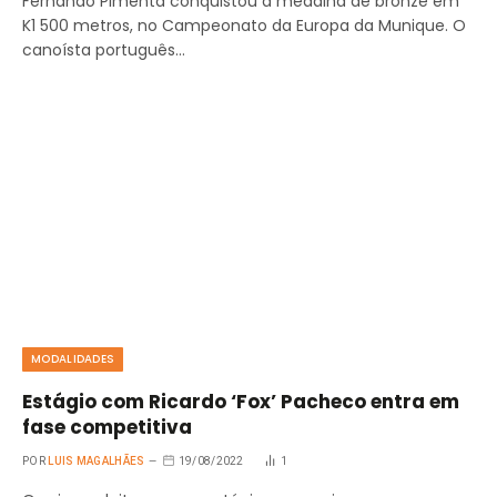
Fernando Pimenta conquistou a medalha de bronze em
K1 500 metros, no Campeonato da Europa da Munique. O
canoísta português…
MODALIDADES
Estágio com Ricardo ‘Fox’ Pacheco entra em
fase competitiva
POR
LUIS MAGALHÃES
19/08/2022
1