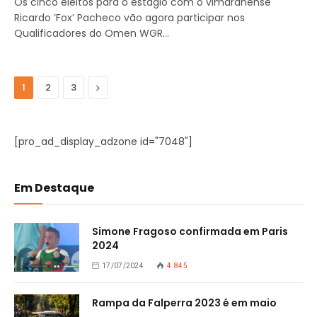
Os cinco eleitos para o estágio com o vimaranense
Ricardo ‘Fox’ Pacheco vão agora participar nos
Qualificadores do Omen WGR…
Seguinte
1
2
3
[pro_ad_display_adzone id="7048"]
Em Destaque
Simone Fragoso confirmada em Paris
2024
17/07/2024
4.845
Rampa da Falperra 2023 é em maio