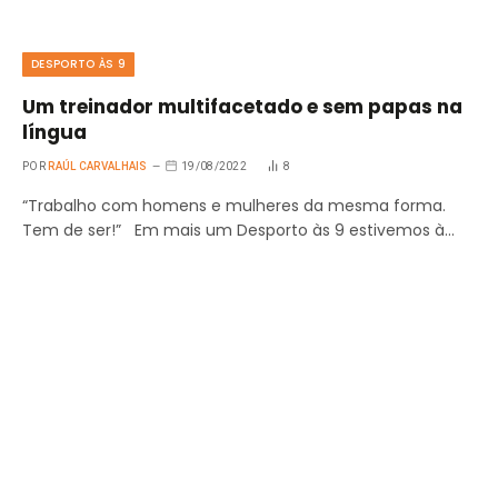
DESPORTO ÀS 9
Um treinador multifacetado e sem papas na
língua
POR
RAÚL CARVALHAIS
19/08/2022
8
“Trabalho com homens e mulheres da mesma forma.
Tem de ser!” Em mais um Desporto às 9 estivemos à…