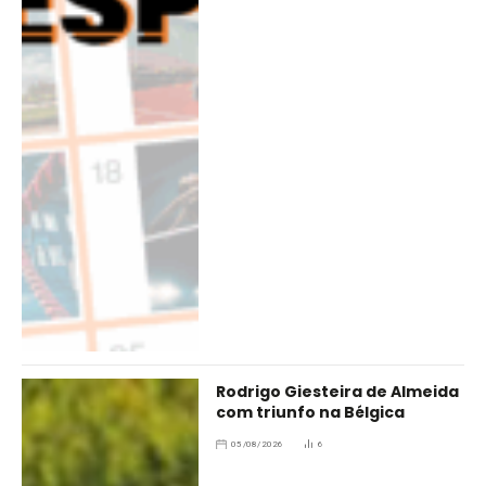
Rodrigo Giesteira de Almeida
com triunfo na Bélgica
05/08/2026
6