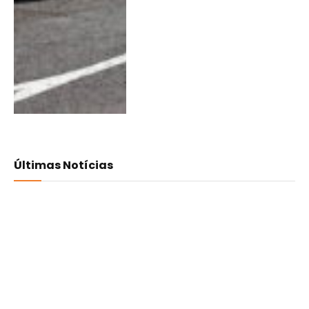
Últimas Notícias
Medvedeva e Libório
triunfam na Minho Cup
08/08/2026
0