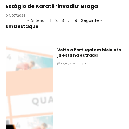
Estágio de Karaté ‘invadiu’ Braga
04/07/2026
« Anterior
1
2
3
…
9
Seguinte »
Em Destaque
Volta a Portugal em bicicleta
já está na estrada
06/08/2026
4