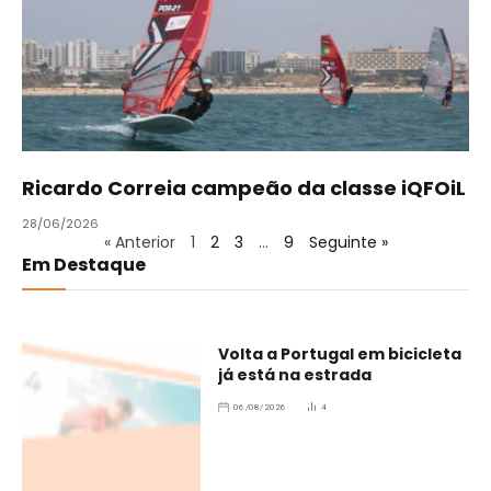
Ricardo Correia campeão da classe iQFOiL
28/06/2026
« Anterior
1
2
3
…
9
Seguinte »
Em Destaque
Volta a Portugal em bicicleta
já está na estrada
06/08/2026
4