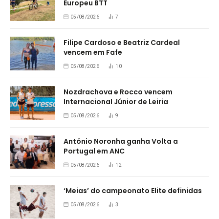
Europeu BTT
05/08/2026
7
Filipe Cardoso e Beatriz Cardeal
vencem em Fafe
05/08/2026
10
Nozdrachova e Rocco vencem
Internacional Júnior de Leiria
05/08/2026
9
António Noronha ganha Volta a
Portugal em ANC
05/08/2026
12
‘Meias’ do campeonato Elite definidas
05/08/2026
3