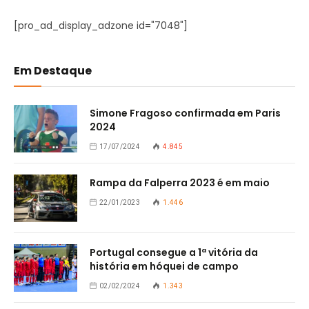
[pro_ad_display_adzone id="7048"]
Em Destaque
Simone Fragoso confirmada em Paris
2024
17/07/2024
4.845
Rampa da Falperra 2023 é em maio
22/01/2023
1.446
Portugal consegue a 1ª vitória da
história em hóquei de campo
02/02/2024
1.343