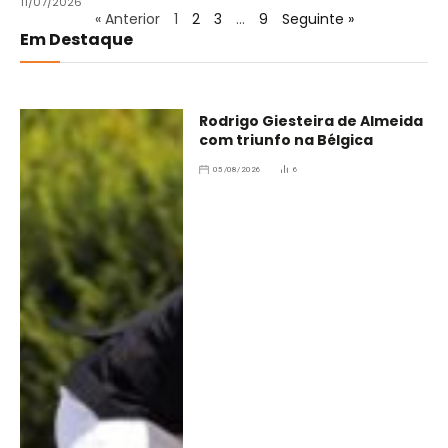
11/07/2026
« Anterior
1
2
3
…
9
Seguinte »
Em Destaque
Rodrigo Giesteira de Almeida
com triunfo na Bélgica
05/08/2026
6