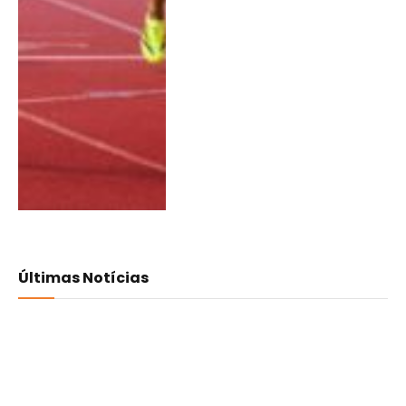
Últimas Notícias
João Fonseca 39.º em sub-23
no Europeu BTT
05/08/2026
7