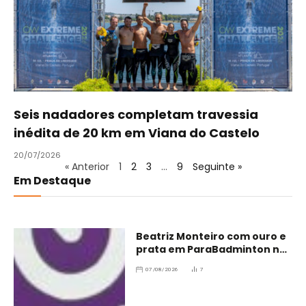
Seis nadadores completam travessia
inédita de 20 km em Viana do Castelo
20/07/2026
« Anterior
1
2
3
…
9
Seguinte »
Em Destaque
Beatriz Monteiro com ouro e
prata em ParaBadminton no
Brasil
07/08/2026
7