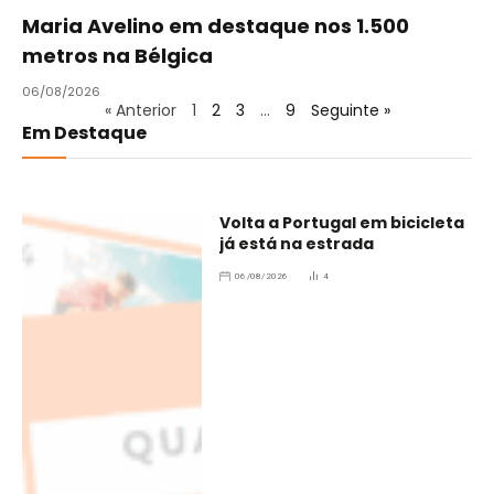
Maria Avelino em destaque nos 1.500
metros na Bélgica
06/08/2026
« Anterior
1
2
3
…
9
Seguinte »
Em Destaque
Volta a Portugal em bicicleta
já está na estrada
06/08/2026
4