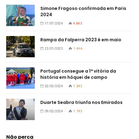
Simone Fragoso confirmada em Paris
2024
17/07/2024
4.845
Rampa da Falperra 2023 é em maio
22/01/2023
1.446
Portugal consegue a 1ª vitória da
história em hóquei de campo
02/02/2024
1.343
Duarte Seabra triunfa nos Emirados
09/02/2024
1.193
Não perca