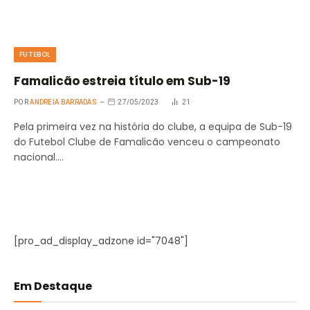
FUTEBOL
Famalicão estreia título em Sub-19
POR
ANDREIA BARRADAS
27/05/2023
21
Pela primeira vez na história do clube, a equipa de Sub-19
do Futebol Clube de Famalicão venceu o campeonato
nacional.…
[pro_ad_display_adzone id="7048"]
Em Destaque