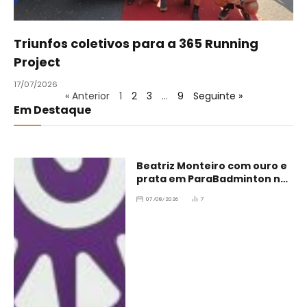
Triunfos coletivos para a 365 Running
Project
17/07/2026
« Anterior
1
2
3
…
9
Seguinte »
Em Destaque
Beatriz Monteiro com ouro e
prata em ParaBadminton no
Brasil
07/08/2026
7