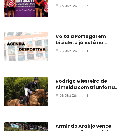
ParaBadminton no Brasil
07/08/2026
7
Volta a Portugal em
bicicleta já está na
estrada
06/08/2026
4
Rodrigo Giesteira de
Almeida com triunfo na
Bélgica
05/08/2026
6
Armindo Araújo vence