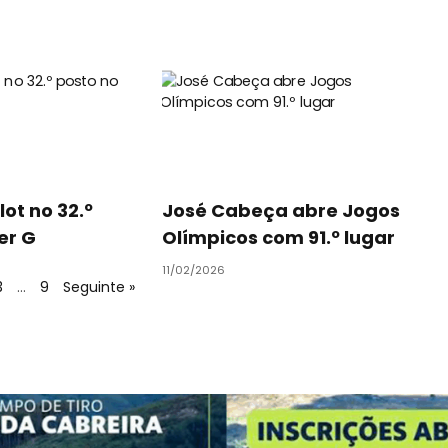
lot no 32.º
José Cabeça abre Jogos
er G
Olímpicos com 91.º lugar
11/02/2026
3
…
9
Seguinte »