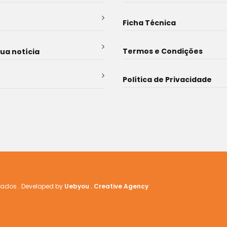
Ficha Técnica
Termos e Condições
sua notícia
Política de Privacidade
rvados . Developed by
Uebyou . Creative Agency