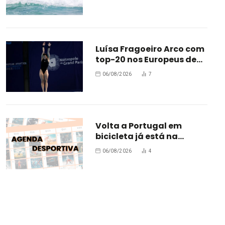
Luísa Fragoeiro Arco com
top-20 nos Europeus de
Paris
06/08/2026
7
Volta a Portugal em
bicicleta já está na
estrada
06/08/2026
4