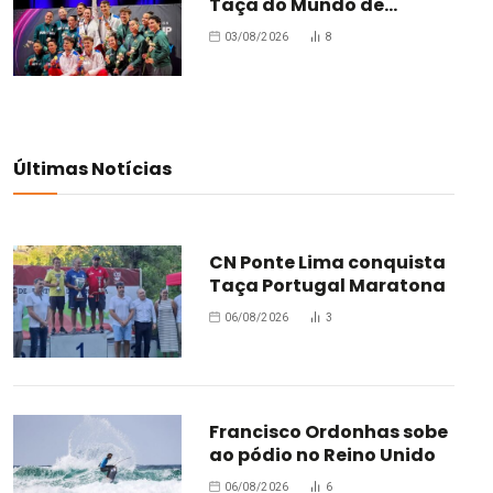
Taça do Mundo de
Oradea
03/08/2026
8
Últimas Notícias
CN Ponte Lima conquista
Taça Portugal Maratona
06/08/2026
3
Francisco Ordonhas sobe
ao pódio no Reino Unido
06/08/2026
6