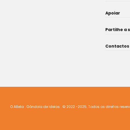
Apoiar
Partilhe a 
Contactos
O Atleta . Gôndola de Ideias . © 2022 -2025. Todos os direitos rese