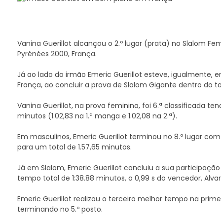
Vanina Guerillot alcançou o 2.º lugar (prata) no Slalom Fe
Pyrénées 2000, França.
Já ao lado do irmão Emeric Guerillot esteve, igualmente,
França, ao concluir a prova de Slalom Gigante dentro do t
Vanina Guerillot, na prova feminina, foi 6.ª classificada 
minutos (1.02,83 na 1.ª manga e 1.02,08 na 2.ª).
Em masculinos, Emeric Guerillot terminou no 8.º lugar com
para um total de 1.57,65 minutos.
Já em Slalom, Emeric Guerillot concluiu a sua participaçã
tempo total de 1:38.88 minutos, a 0,99 s do vencedor, Alvar
Emeric Guerillot realizou o terceiro melhor tempo na pri
terminando no 5.º posto.