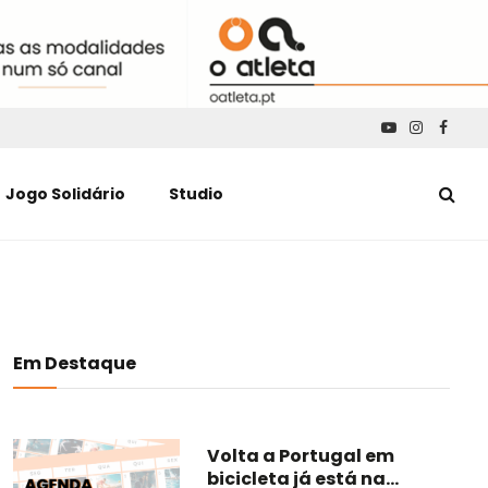
YouTube
Instagra
Faceb
Jogo Solidário
Studio
Em Destaque
Volta a Portugal em
bicicleta já está na