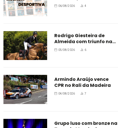
estrada
06/08/2026
4
Rodrigo Giesteira de
Almeida com triunfo na
Bélgica
05/08/2026
6
Armindo Araújo vence
CPR no Rali da Madeira
04/08/2026
7
Grupo luso com bronze na