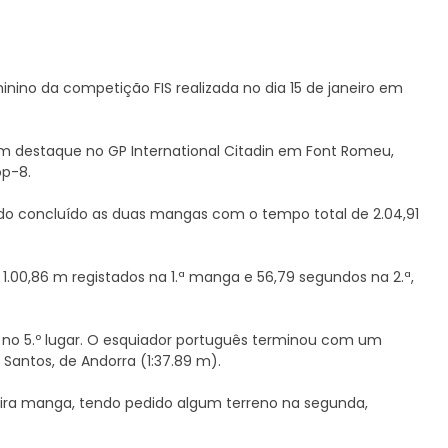
minino da competição FIS realizada no dia 15 de janeiro em
 em destaque no GP International Citadin em Font Romeu,
op-8.
tendo concluído as duas mangas com o tempo total de 2.04,91
 1.00,86 m registados na 1.ª manga e 56,79 segundos na 2.ª,
o no 5.º lugar. O esquiador português terminou com um
 Santos, de Andorra (1:37.89 m).
meira manga, tendo pedido algum terreno na segunda,