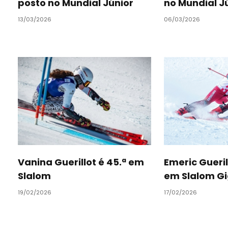
posto no Mundial Júnior
no Mundial J
13/03/2026
06/03/2026
Vanina Guerillot é 45.ª em
Emeric Gueri
Slalom
em Slalom G
19/02/2026
17/02/2026