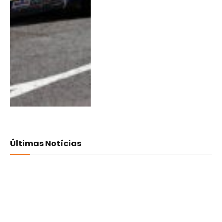
Últimas Notícias
Medvedeva e Libório
triunfam na Minho Cup
08/08/2026
0