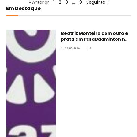
« Anterior
1
2
3
…
9
Seguinte »
Em Destaque
Beatriz Monteiro com ouro e
prata em ParaBadminton no
Brasil
07/08/2026
7