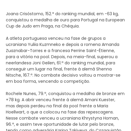
Joana Crisóstomo, 152.ª do ranking mundial, em -63 kg,
conquistou a medalha de ouro para Portugal na European
Cup de Judo em Praga, na Chéquia.
A atleta portuguesa venceu na fase de grupos a
ucraniana Yuliia Kuzmneko e depois a romena Amanda
Zuaznabar-Torres e a francesa Perrine Saint-Étienne,
para a vitória na pool. Depois, na meia-final, superou a
neerlandesa Joni Geilen, 61.ª do ranking mundial, para
conseguir um lugar na final, frente à alemã Shenna
Nitsche, 167.ª. No combate decisivo voltou a mostrar-se
em boa forma, vencendo a competição.
Rochele Nunes, 79.ª, conquistou a medalha de bronze em
+78 kg. A abrir venceu frente à alemã Amani Kuester,
mas depois perdeu na final da pool frente a Maria
Hoellwart, o que a colocou na fase das repescagens.
Nesse combate venceu a ucraniana Khrystyna Homan,
96.ª, e assim teve oportunidade de lutar pelo bronze,
tendo como adversária Karina Takiyeva, do Cazaquistão,