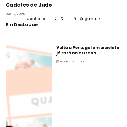
Cadetes de Judo
03/07/2026
« Anterior
1
2
3
…
9
Seguinte »
Em Destaque
Volta a Portugal em bicicleta
já está na estrada
06/08/2026
4