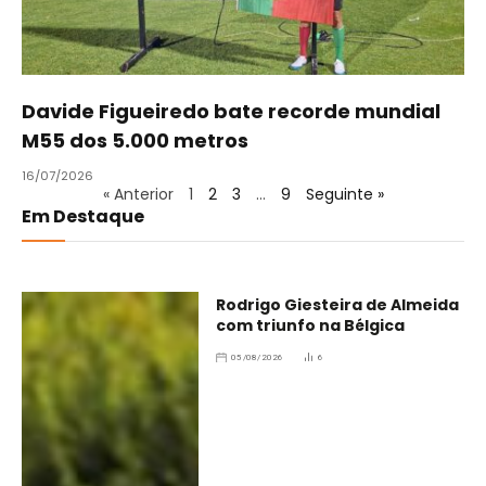
Davide Figueiredo bate recorde mundial
M55 dos 5.000 metros
16/07/2026
« Anterior
1
2
3
…
9
Seguinte »
Em Destaque
Rodrigo Giesteira de Almeida
com triunfo na Bélgica
05/08/2026
6