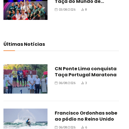
Taça do Mundo de
Oradea
03/08/2026
8
Últimas Notícias
CN Ponte Lima conquista
Taça Portugal Maratona
06/08/2026
3
Francisco Ordonhas sobe
ao pódio no Reino Unido
06/08/2026
6