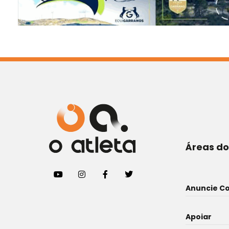
Áreas do
Anuncie C
Apoiar