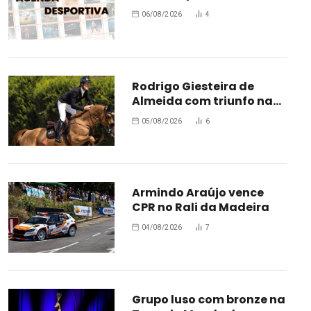
estrada
06/08/2026
4
Rodrigo Giesteira de
Almeida com triunfo na
Bélgica
05/08/2026
6
Armindo Araújo vence
CPR no Rali da Madeira
04/08/2026
7
Grupo luso com bronze na