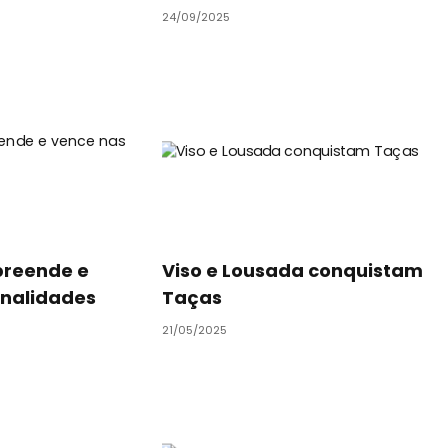
24/09/2025
preende e
Viso e Lousada conquistam
enalidades
Taças
21/05/2025