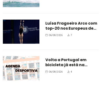
Luísa Fragoeiro Arco com
top-20 nos Europeus de
Paris
06/08/2026
7
Volta a Portugal em
bicicleta já está na
estrada
06/08/2026
4