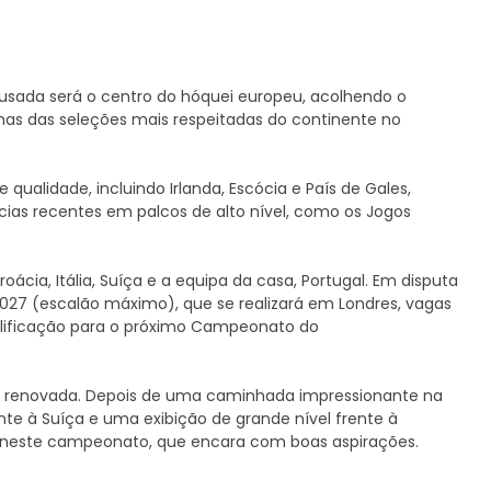
ousada será o centro do hóquei europeu, acolhendo o
s das seleções mais respeitadas do continente no
ualidade, incluindo Irlanda, Escócia e País de Gales,
ias recentes em palcos de alto nível, como os Jogos
cia, Itália, Suíça e a equipa da casa, Portugal. Em disputa
27 (escalão máximo), que se realizará em Londres, vagas
lificação para o próximo Campeonato do
 renovada. Depois de uma caminhada impressionante na
nte à Suíça e uma exibição de grande nível frente à
ar neste campeonato, que encara com boas aspirações.