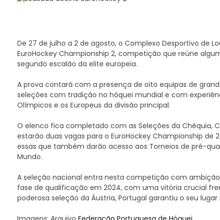
De 27 de julho a 2 de agosto, o Complexo Desportivo de L
EuroHockey Championship 2, competição que reúne alguma
segundo escalão da elite europeia.
A prova contará com a presença de oito equipas de grande q
seleções com tradição no hóquei mundial e com experiênc
Olímpicos e os Europeus da divisão principal.
O elenco fica completado com as Seleções da Chéquia, Croá
estarão duas vagas para o EuroHockey Championship de 20
essas que também darão acesso aos Torneios de pré-qua
Mundo.
A seleção nacional entra nesta competição com ambição
fase de qualificação em 2024, com uma vitória crucial fre
poderosa seleção da Áustria, Portugal garantiu o seu lug
Imagens: Arquivo
Federação Portuguesa de Hóquei