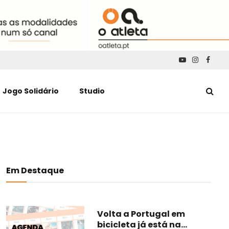
YouTube
Instagra
Faceb
Jogo Solidário
Studio
Em Destaque
Volta a Portugal em
bicicleta já está na