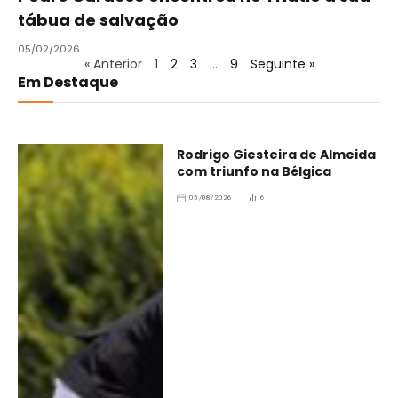
tábua de salvação
05/02/2026
« Anterior
1
2
3
…
9
Seguinte »
Em Destaque
Rodrigo Giesteira de Almeida
com triunfo na Bélgica
05/08/2026
6