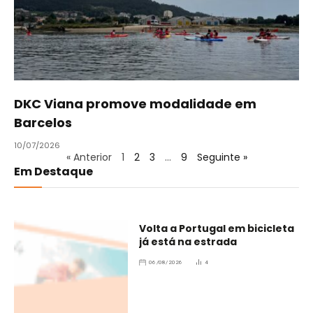
DKC Viana promove modalidade em
Barcelos
10/07/2026
« Anterior
1
2
3
…
9
Seguinte »
Em Destaque
Volta a Portugal em bicicleta
já está na estrada
06/08/2026
4