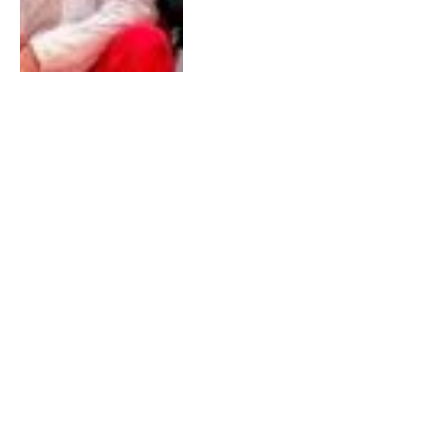
Últimas Notícias
CN Ponte Lima conquista
Taça Portugal Maratona
06/08/2026
3