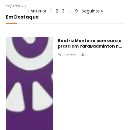
26/07/2026
« Anterior
1
2
3
…
9
Seguinte »
Em Destaque
Beatriz Monteiro com ouro e
prata em ParaBadminton no
Brasil
07/08/2026
7