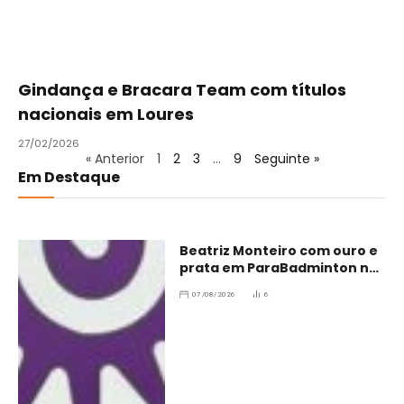
Gindança e Bracara Team com títulos
nacionais em Loures
27/02/2026
« Anterior
1
2
3
…
9
Seguinte »
Em Destaque
Beatriz Monteiro com ouro e
prata em ParaBadminton no
Brasil
07/08/2026
6