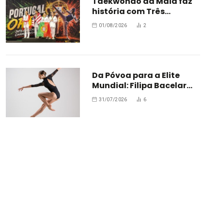
Taekwondo da Maia faz
história com Três
Medalhas no 1.º Open de
01/08/2026
2
Portugal
Da Póvoa para a Elite
Mundial: Filipa Bacelar
assina pelo colosso
31/07/2026
6
Hungarian National
Ballet