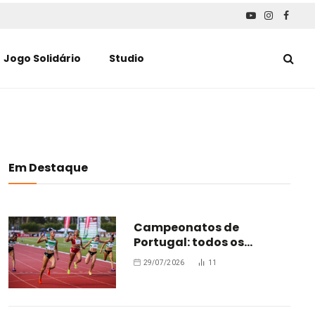
YouTube
Instagra
Faceb
Jogo Solidário
Studio
Em Destaque
Campeonatos de
Portugal: todos os
campeões
29/07/2026
11