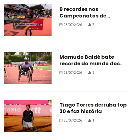
9 recordes nos
Campeonatos de
Portugal de Atletismo
28/07/2026
7
Mamudo Baldé bate
recorde do mundo dos
100m
28/07/2026
6
Tiago Torres derruba top
30 e faz história
23/07/2026
1