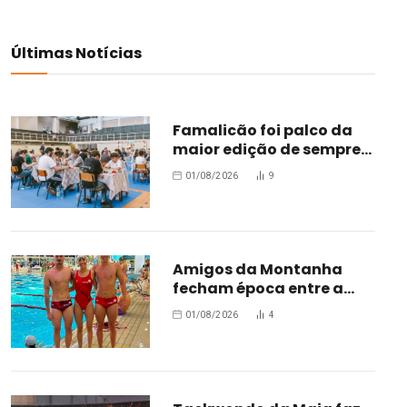
Últimas Notícias
Famalicão foi palco da
maior edição de sempre
do Torneio Internacional
01/08/2026
9
de Xadrez
Amigos da Montanha
fecham época entre a
elite da natação com
01/08/2026
4
Diana Freitas em grande
destaque no Jamor