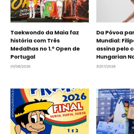
Taekwondo da Maia faz
Da Póvoa para
história com Três
Mundial: Fili
Medalhas no 1.º Open de
assina pelo 
Portugal
Hungarian Na
01/08/2026
31/07/2026