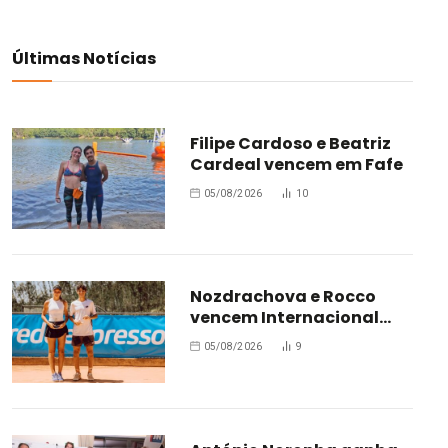
Últimas Notícias
Filipe Cardoso e Beatriz
Cardeal vencem em Fafe
05/08/2026
10
Nozdrachova e Rocco
vencem Internacional
Júnior de Leiria
05/08/2026
9