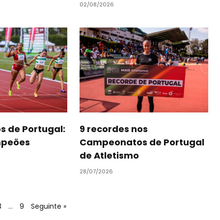
02/08/2026
 de Portugal:
9 recordes nos
mpeões
Campeonatos de Portugal
de Atletismo
28/07/2026
3
…
9
Seguinte »