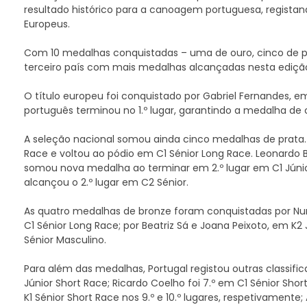
resultado histórico para a canoagem portuguesa, regista
Europeus.
Com 10 medalhas conquistadas – uma de ouro, cinco de p
terceiro país com mais medalhas alcançadas nesta ediçã
O título europeu foi conquistado por Gabriel Fernandes, e
português terminou no 1.º lugar, garantindo a medalha de 
A seleção nacional somou ainda cinco medalhas de prata.
Race e voltou ao pódio em C1 Sénior Long Race. Leonardo 
somou nova medalha ao terminar em 2.º lugar em C1 Júnio
alcançou o 2.º lugar em C2 Sénior.
As quatro medalhas de bronze foram conquistadas por Nuno
C1 Sénior Long Race; por Beatriz Sá e Joana Peixoto, em K2
Sénior Masculino.
Para além das medalhas, Portugal registou outras classifi
Júnior Short Race; Ricardo Coelho foi 7.º em C1 Sénior Sho
K1 Sénior Short Race nos 9.º e 10.º lugares, respetivamente;