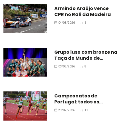
Armindo Araújo vence
CPR no Rali da Madeira
04/08/2026
6
Grupo luso com bronze na
Taça do Mundo de
Oradea
03/08/2026
8
Campeonatos de
Portugal: todos os
campeões
29/07/2026
11