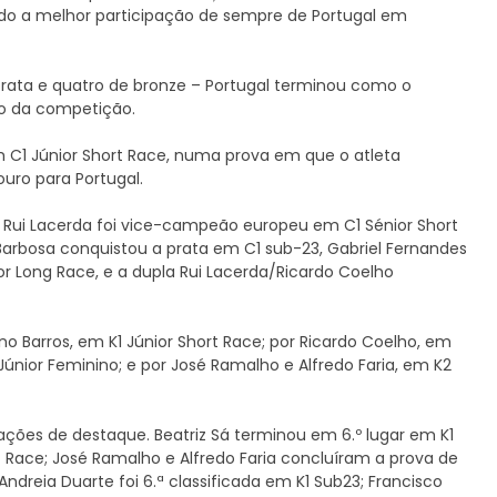
ndo a melhor participação de sempre de Portugal em
rata e quatro de bronze – Portugal terminou como o
o da competição.
m C1 Júnior Short Race, numa prova em que o atleta
ouro para Portugal.
 Rui Lacerda foi vice-campeão europeu em C1 Sénior Short
Barbosa conquistou a prata em C1 sub-23, Gabriel Fernandes
r Long Race, e a dupla Rui Lacerda/Ricardo Coelho
 Barros, em K1 Júnior Short Race; por Ricardo Coelho, em
 Júnior Feminino; e por José Ramalho e Alfredo Faria, em K2
cações de destaque. Beatriz Sá terminou em 6.º lugar em K1
rt Race; José Ramalho e Alfredo Faria concluíram a prova de
 Andreia Duarte foi 6.ª classificada em K1 Sub23; Francisco