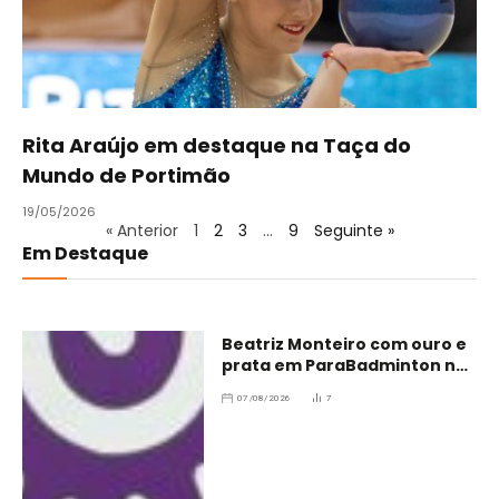
Rita Araújo em destaque na Taça do
Mundo de Portimão
19/05/2026
« Anterior
1
2
3
…
9
Seguinte »
Em Destaque
Beatriz Monteiro com ouro e
prata em ParaBadminton no
Brasil
07/08/2026
7