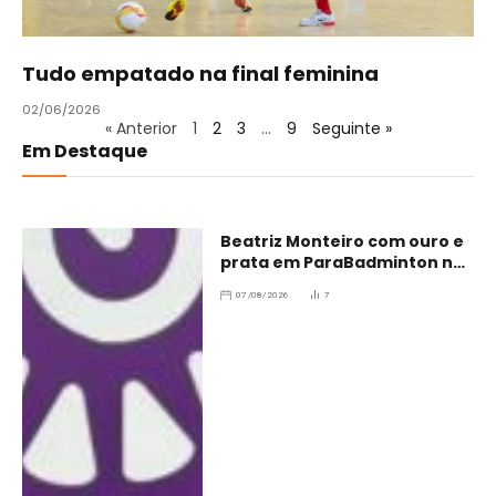
Tudo empatado na final feminina
02/06/2026
« Anterior
1
2
3
…
9
Seguinte »
Em Destaque
Beatriz Monteiro com ouro e
prata em ParaBadminton no
Brasil
07/08/2026
7