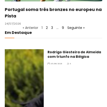
Portugal soma três bronzes no europeu na
Pista
24/07/2026
« Anterior
1
2
3
…
9
Seguinte »
Em Destaque
Rodrigo Giesteira de Almeida
com triunfo na Bélgica
05/08/2026
6