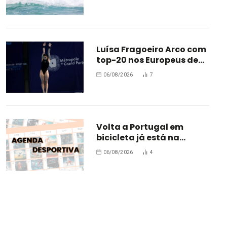
Luísa Fragoeiro Arco com
top-20 nos Europeus de
Paris
06/08/2026
7
Volta a Portugal em
bicicleta já está na
estrada
06/08/2026
4