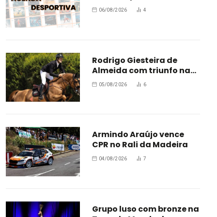
estrada
06/08/2026
4
Rodrigo Giesteira de
Almeida com triunfo na
Bélgica
05/08/2026
6
Armindo Araújo vence
CPR no Rali da Madeira
04/08/2026
7
Grupo luso com bronze na