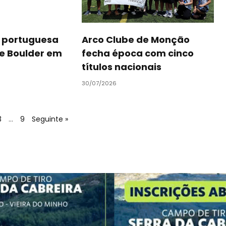
o portuguesa
Arco Clube de Monção
e Boulder em
fecha época com cinco
títulos nacionais
30/07/2026
3
…
9
Seguinte »