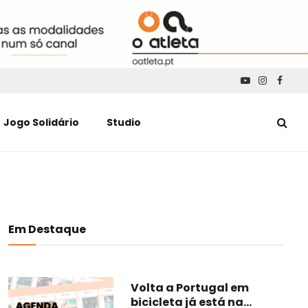
YouTube
Instagra
Faceb
Jogo Solidário
Studio
Em Destaque
Volta a Portugal em
bicicleta já está na