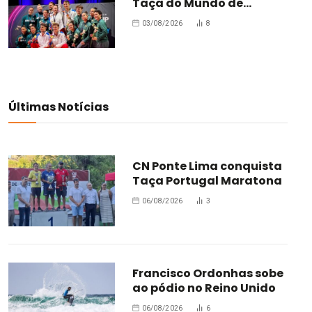
Taça do Mundo de
Oradea
03/08/2026
8
Últimas Notícias
CN Ponte Lima conquista
Taça Portugal Maratona
06/08/2026
3
Francisco Ordonhas sobe
ao pódio no Reino Unido
06/08/2026
6