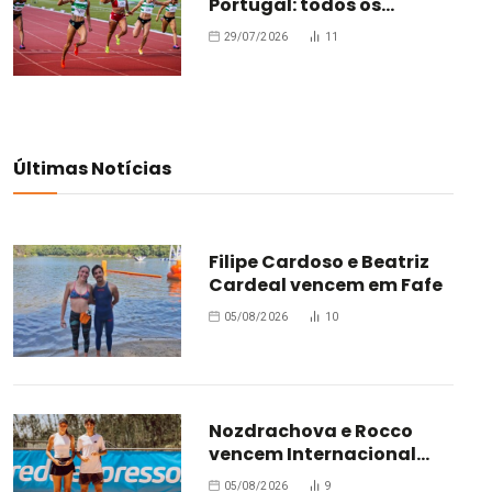
Portugal: todos os
campeões
29/07/2026
11
Últimas Notícias
Filipe Cardoso e Beatriz
Cardeal vencem em Fafe
05/08/2026
10
Nozdrachova e Rocco
vencem Internacional
Júnior de Leiria
05/08/2026
9