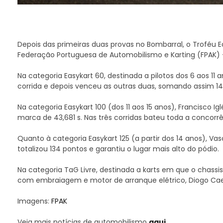
Depois das primeiras duas provas no Bombarral, o Troféu
Federação Portuguesa de Automobilismo e Karting (FPAK) 
Na categoria Easykart 60, destinada a pilotos dos 6 aos 11 
corrida e depois venceu as outras duas, somando assim 145
Na categoria Easykart 100 (dos 11 aos 15 anos), Francisco I
marca de 43,681 s. Nas três corridas bateu toda a concorrê
Quanto à categoria Easykart 125 (a partir dos 14 anos), V
totalizou 134 pontos e garantiu o lugar mais alto do pódio.
Na categoria TaG Livre, destinada a karts em que o chassi
com embraiagem e motor de arranque elétrico, Diogo Ca
Imagens:
FPAK
Veja mais notícias de automobilismo
aqui.