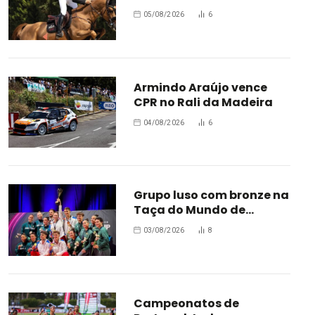
Bélgica
05/08/2026
6
Armindo Araújo vence
CPR no Rali da Madeira
04/08/2026
6
Grupo luso com bronze na
Taça do Mundo de
Oradea
03/08/2026
8
Campeonatos de