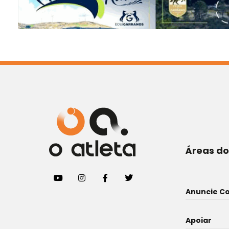
Áreas do
Anuncie C
Apoiar