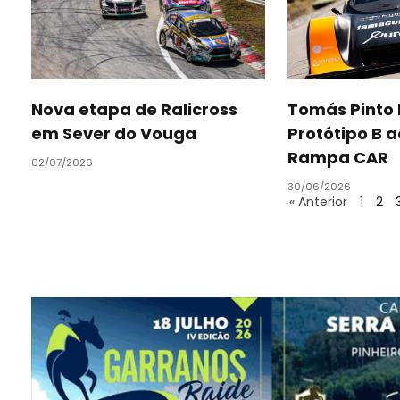
Nova etapa de Ralicross
Tomás Pinto
em Sever do Vouga
Protótipo B a
Rampa CAR
02/07/2026
30/06/2026
« Anterior
1
2