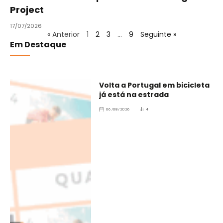
Project
17/07/2026
« Anterior
1
2
3
…
9
Seguinte »
Em Destaque
Volta a Portugal em bicicleta
já está na estrada
06/08/2026
4