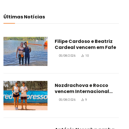
Últimas Notícias
Filipe Cardoso e Beatriz
Cardeal vencem em Fafe
05/08/2026
10
Nozdrachova e Rocco
vencem Internacional
Júnior de Leiria
05/08/2026
9