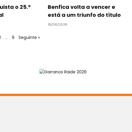
ista o 25.º
Benfica volta a vencer e
al
está a um triunfo do título
18/06/2026
3
…
9
Seguinte »