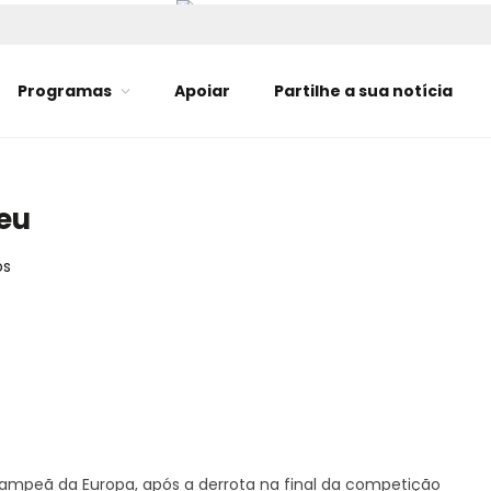
Programas
Apoiar
Partilhe a sua notícia
eu
os
campeã da Europa, após a derrota na final da competição