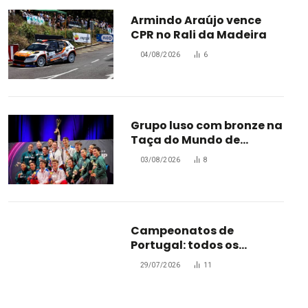
Armindo Araújo vence
CPR no Rali da Madeira
04/08/2026
6
Grupo luso com bronze na
Taça do Mundo de
Oradea
03/08/2026
8
Campeonatos de
Portugal: todos os
campeões
29/07/2026
11