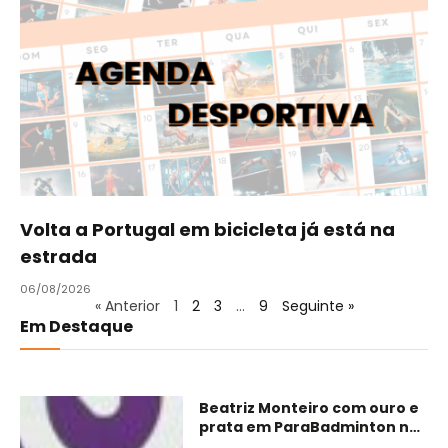
Volta a Portugal em bicicleta já está na
estrada
06/08/2026
« Anterior
1
2
3
…
9
Seguinte »
Em Destaque
Beatriz Monteiro com ouro e
prata em ParaBadminton no
Brasil