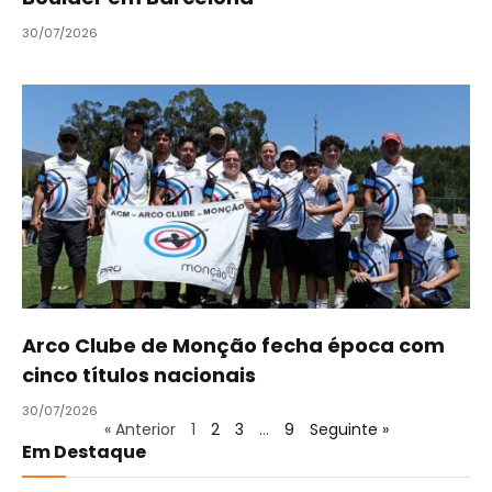
30/07/2026
Arco Clube de Monção fecha época com
cinco títulos nacionais
30/07/2026
« Anterior
1
2
3
…
9
Seguinte »
Em Destaque